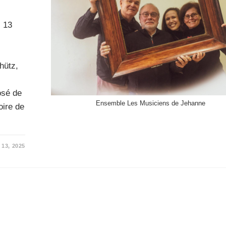
i 13
hütz,
osé de
Ensemble Les Musiciens de Jehanne
oire de
 13, 2025