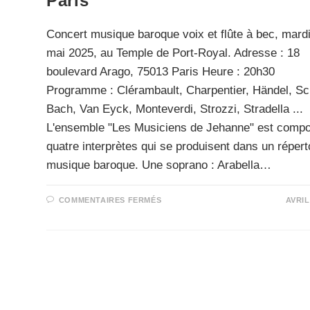
Paris
Concert musique baroque voix et flûte à bec, mard
mai 2025, au Temple de Port-Royal. Adresse : 18
boulevard Arago, 75013 Paris Heure : 20h30
Programme : Clérambault, Charpentier, Händel, Sc
Bach, Van Eyck, Monteverdi, Strozzi, Stradella ...
L'ensemble "Les Musiciens de Jehanne" est comp
quatre interprètes qui se produisent dans un répert
musique baroque. Une soprano : Arabella…
COMMENTAIRES FERMÉS
S
AVRIL
U
R
C
O
N
C
E
R
T
D
E
M